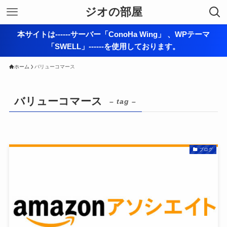
ジオの部屋
本サイトは------サーバー「ConoHa Wing」 、WPテーマ
「SWELL」------を使用しております。
ホーム
バリューコマース
バリューコマース
– tag –
ブログ