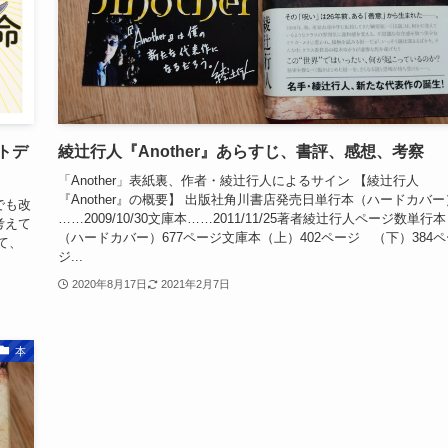
トデ
綾辻行人『Another』あらすじ、書評、感想、考察
「Another」表紙裏、作者・綾辻行人によるサイン 【綾辻行人
『Another』の概要】 出版社角川書店発売日単行本（ハードカバー
でも改
……2009/10/30文庫本……2011/11/25著者綾辻行人ページ数単行本
考えて
（ハードカバー）677ページ文庫本（上）402ページ （下）384ペ
て、
ジ...
2020年8月17日
2021年2月7日
本