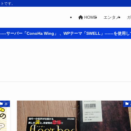
イトです。
HOME
エンタメ
ガ
----サーバー「ConoHa Wing」 、WPテーマ「SWELL」------を使
本