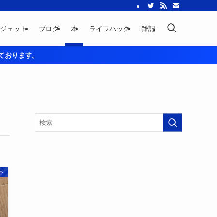
ジェット
ブログ
本
ライフハック
雑記
用しております。
本