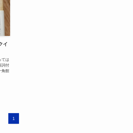
クイ
っては
容詞付
十角館
1