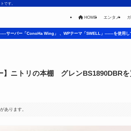
イトです。
HOME
エンタメ
ガ
----サーバー「ConoHa Wing」 、WPテーマ「SWELL」------を使
】ニトリの本棚 グレンBS1890DBRを
合があります。