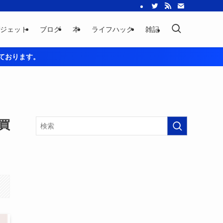
ジェット
ブログ
本
ライフハック
雑記
用しております。
買