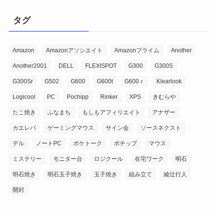
タグ
Amazon
Amazonアソシエイト
Amazonプライム
Another
Another2001
DELL
FLEXISPOT
G300
G300S
G300Sr
G502
G600
G600t
G600ｒ
Klearlook
Logicool
PC
Pochipp
Rinker
XPS
きむらや
たこ焼き
ふなまち
もしもアフィリエイト
アナザー
カエレバ
ゲーミングマウス
サイン会
ソースネクスト
デル
ノートPC
ポケトーク
ポチップ
マウス
ミステリー
モニター台
ロジクール
在宅ワーク
明石
明石焼き
明石玉子焼き
玉子焼き
組み立て
綾辻行人
開封