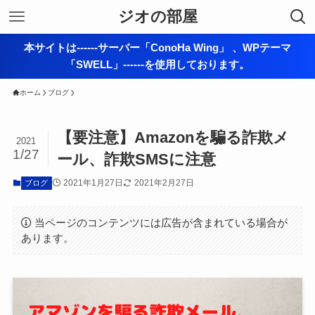
ジオの部屋
本サイトは------サーバー「ConoHa Wing」 、WPテーマ
「SWELL」------を使用しております。
ホーム
ブログ
【要注意】Amazonを騙る詐欺メ
2021
1/27
ール、詐欺SMSに注意
2021年1月27日
2021年2月27日
ブログ
当ページのコンテンツには広告が含まれている場合が
あります。